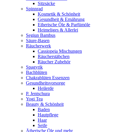
Sitzsäcke
Spinnrad
Kosmetik & Schönheit
Gesundheit & Ernährung
Etherische Öle & Parfümöle
Heimeliges & Allerlei
Segiun Bambus
Säure-Basen
Räucherwerk
Cassiopeia Mischungen
Räucherstäbchen
Räucher Zubehör
Spagyrik
Bachblüten
Chakrablüten Essenzen
Gesundheitsvorsorge
Heilerde
P. Jentschura
Yogi Tea
Beauty & Schönheit
Baden
Hautpflege
Haar
Seife
Ätherische Öle und mehr