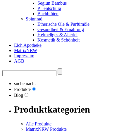
Segiun Bambus
P. Jentschura
Bachblüten
Spinnrad
Etherische Öle & Parfümöle
Gesundheit & Ernährung
Heimeliges & Allerlei
Kosmetik & Schönheit
Elch Apotheke
MatrixNRW
Impressum
AGB
suche nach:
Produkte
Blog
Produktkategorien
Alle Produkte
MatrixNRW Produkte