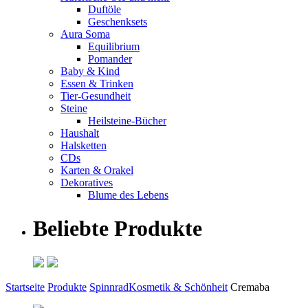
Duftöle
Geschenksets
Aura Soma
Equilibrium
Pomander
Baby & Kind
Essen & Trinken
Tier-Gesundheit
Steine
Heilsteine-Bücher
Haushalt
Halsketten
CDs
Karten & Orakel
Dekoratives
Blume des Lebens
Beliebte Produkte
Startseite
Produkte
Spinnrad
Kosmetik & Schönheit
Cremaba