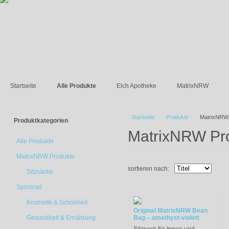
Startseite
Alle Produkte
Elch Apotheke
MatrixNRW
Startseite
Produkte
MatrixNRW
Produktkategorien
MatrixNRW Pr
Alle Produkte
MatrixNRW Produkte
sortieren nach:
Sitzsäcke
Spinnrad
Kosmetik & Schönheit
Original MatrixNRW Bean
Gesundheit & Ernährung
Bag – amethyst-violett