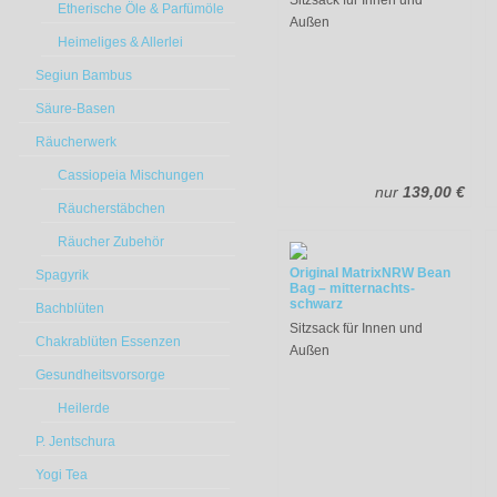
Sitzsack für Innen und
Etherische Öle & Parfümöle
Außen
Heimeliges & Allerlei
Segiun Bambus
Säure-Basen
Räucherwerk
Cassiopeia Mischungen
nur
139,00 €
Räucherstäbchen
Räucher Zubehör
Original MatrixNRW Bean
Spagyrik
Bag – mitternachts-
schwarz
Bachblüten
Sitzsack für Innen und
Chakrablüten Essenzen
Außen
Gesundheitsvorsorge
Heilerde
P. Jentschura
Yogi Tea