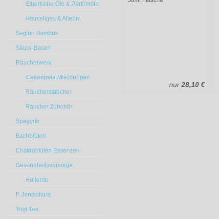
50ml Flasche
Etherische Öle & Parfümöle
Heimeliges & Allerlei
Segiun Bambus
Säure-Basen
Räucherwerk
Cassiopeia Mischungen
nur
28,10 €
Räucherstäbchen
Räucher Zubehör
Spagyrik
Bachblüten
Chakrablüten Essenzen
Gesundheitsvorsorge
Heilerde
P. Jentschura
Yogi Tea