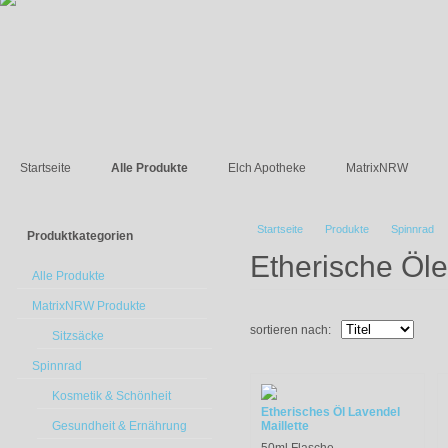
Startseite
Alle Produkte
Elch Apotheke
MatrixNRW
Startseite
Produkte
Spinnrad
Produktkategorien
Etherische Öl
Alle Produkte
MatrixNRW Produkte
sortieren nach:
Sitzsäcke
Spinnrad
Kosmetik & Schönheit
Etherisches Öl Lavendel
Gesundheit & Ernährung
Maillette