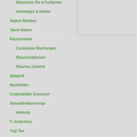
Etherische Öle & Parfümöle
Heimeliges & Allerlei
Segiun Bambus
Säure-Basen
Räucherwerk
Cassiopeia Mischungen
Räucherstäbchen
Räucher Zubehör
Spagyrik
Bachblüten
Chakrablüten Essenzen
Gesundheitsvorsorge
Heilerde
P. Jentschura
Yogi Tea