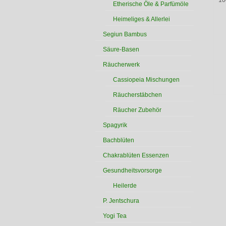
10
Etherische Öle & Parfümöle
Heimeliges & Allerlei
Segiun Bambus
Säure-Basen
Räucherwerk
Cassiopeia Mischungen
Räucherstäbchen
Räucher Zubehör
Spagyrik
Bachblüten
Chakrablüten Essenzen
Gesundheitsvorsorge
Heilerde
P. Jentschura
Yogi Tea