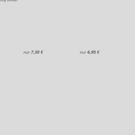
00g Beutel
nur
7,30 €
nur
6,95 €