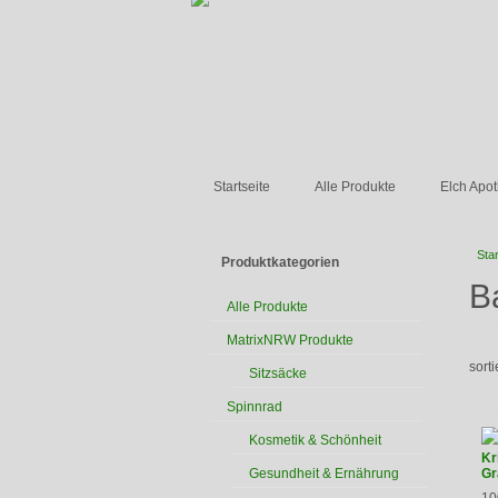
Startseite
Alle Produkte
Elch Apo
Star
Produktkategorien
B
Alle Produkte
MatrixNRW Produkte
sort
Sitzsäcke
Spinnrad
Kosmetik & Schönheit
Kr
Gesundheit & Ernährung
Gr