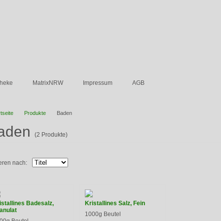
theke
MatrixNRW
Impressum
AGB
tseite
Produkte
Baden
aden
(2 Produkte)
ieren nach:
istallines Badesalz,
Kristallines Salz, Fein
anulat
1000g Beutel