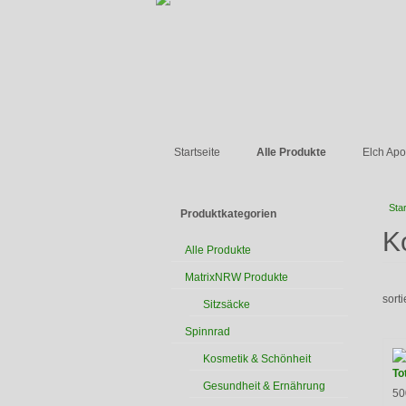
Startseite
Alle Produkte
Elch Apo
Star
Produktkategorien
K
Alle Produkte
MatrixNRW Produkte
sort
Sitzsäcke
Spinnrad
Kosmetik & Schönheit
To
Gesundheit & Ernährung
50