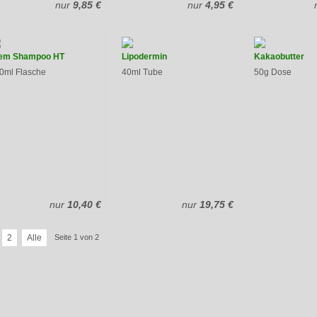
nur
9,85 €
nur
4,95 €
em Shampoo HT
Lipodermin
Kakaobutter
0ml Flasche
40ml Tube
50g Dose
nur
10,40 €
nur
19,75 €
2
Alle
Seite 1 von 2